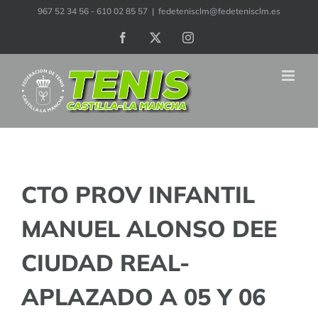
Saltar
967 52 34 56 - 610 02 85 57
|
fedetenisclm@fedetenisclm.es
al
Facebook
X
Instagram
contenido
CTO PROV INFANTIL
MANUEL ALONSO DEE
CIUDAD REAL-
APLAZADO A 05 Y 06