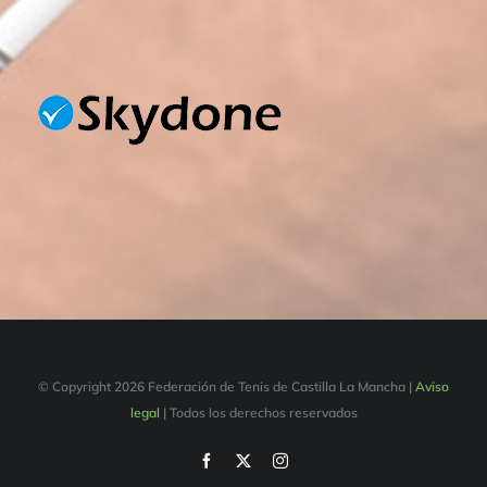
© Copyright
2026 Federación de Tenis de Castilla La Mancha |
Aviso
legal
| Todos los derechos reservados
Facebook
X
Instagram