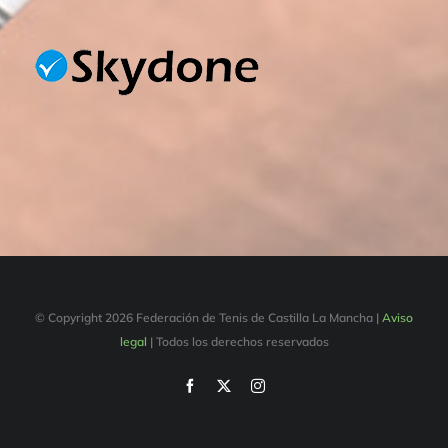
© Copyright
2026 Federación de Tenis de Castilla La Mancha |
Aviso
legal
| Todos los derechos reservados
Facebook
X
Instagram