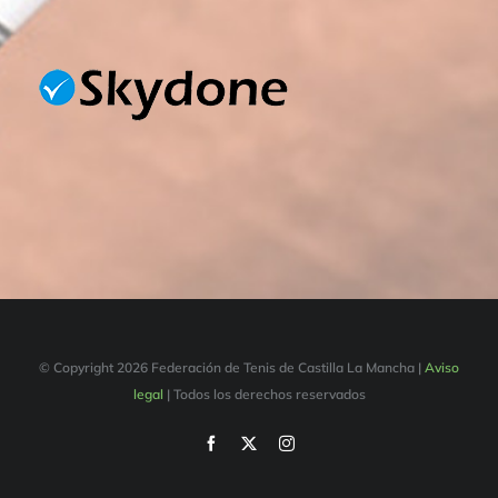
© Copyright
2026 Federación de Tenis de Castilla La Mancha |
Aviso
legal
| Todos los derechos reservados
Facebook
X
Instagram