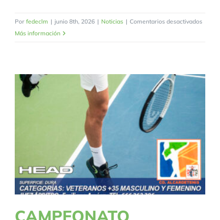
en
Por
fedeclm
|
junio 8th, 2026
|
Noticias
|
Comentarios desactivados
CAMP
Más información
REGI
VETE
+45
CAMPEONATO