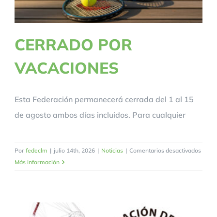
CERRADO POR
VACACIONES
Esta Federación permanecerá cerrada del 1 al 15
de agosto ambos días incluidos. Para cualquier
en
Por
fedeclm
|
julio 14th, 2026
|
Noticias
|
Comentarios desactivados
CERR
Más información
POR
VACA