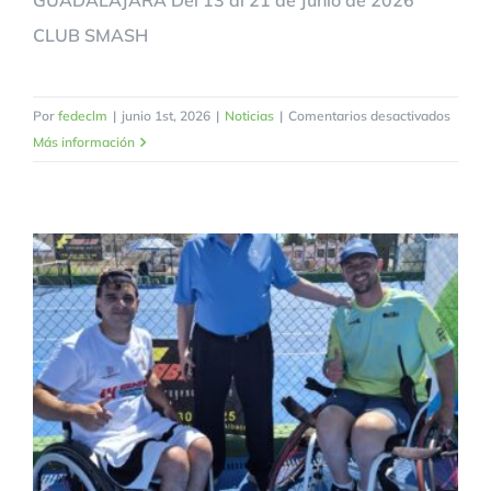
GUADALAJARA Del 13 al 21 de Junio de 2026
CLUB SMASH
en
Por
fedeclm
|
junio 1st, 2026
|
Noticias
|
Comentarios desactivados
CAMP
Más información
PROVI
VETE
+45
GUAD