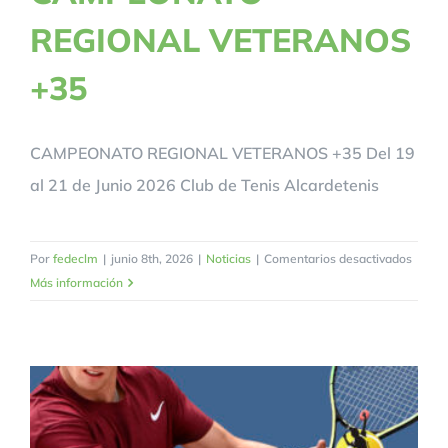
REGIONAL VETERANOS
+35
CAMPEONATO REGIONAL VETERANOS +35 Del 19
al 21 de Junio 2026 Club de Tenis Alcardetenis
en
Por
fedeclm
|
junio 8th, 2026
|
Noticias
|
Comentarios desactivados
CAMP
Más información
REGI
VETE
+35