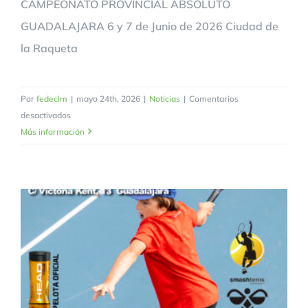
CAMPEONATO PROVINCIAL ABSOLUTO
GUADALAJARA 6 y 7 de Junio de 2026 Ciudad de
la Raqueta
Por
fedeclm
|
mayo 24th, 2026
|
Noticias
|
Comentarios
en
desactivados
CAMPEONATO
Más información
PROVINCIAL
ABSOLUTO
GUADALAJARA